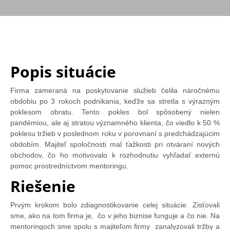
Popis situácie
Firma zameraná na poskytovanie služieb čelila náročnému
obdobiu po 3 rokoch podnikania, keďže sa stretla s výrazným
poklesom obratu. Tento pokles bol spôsobený nielen
pandémiou, ale aj stratou významného klienta, čo viedlo k 50 %
poklesu tržieb v poslednom roku v porovnaní s predchádzajúcim
obdobím. Majiteľ spoločnosti mal ťažkosti pri otváraní nových
obchodov, čo ho motivovalo k rozhodnutiu vyhľadať externú
pomoc prostredníctvom mentoringu.
Riešenie
Prvým krokom bolo zdiagnostikovanie celej situácie. Zisťovali
sme, ako na tom firma je,
čo v jeho biznise funguje a čo nie. Na
mentoringoch sme spolu s majiteľom firmy zanalyzovali tržby a