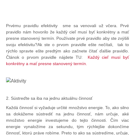
Prvému pravidlu efektivity sme sa venovali už včera. Prvé
pravidlo nám hovorilo že každý cieľ musí byť konkrétny a mať
presne stanovený termín. Používate prvé pravidlo aby ste zvýšili
svoju efektivitu?Ak ste o prvom pravidle ešte nečítali, tak to
rýchlo spravte ešte predtým ako začnete čítať ďalšie pravidlo.
Článok o prvom pravidle nájdete TU:
Každý cieľ musí byť
konkrétny a mať presne stanovený termín.
2. Sústreďte sa iba na jednu aktuálnu činnosť
Každá činnosť si vyžaduje určité množstvo energie. To, ako silno
sa dokážeme sústrediť na jednu činnosť, nám určuje, aké
množstvo energie investujeme do tejto činnosti. Čím viac
energie vynaložíme za sekundu, tým rýchlejšie dokončíme
činnosť, ktorú práve robíme. Preto to ako sa sústredíme, určuje,