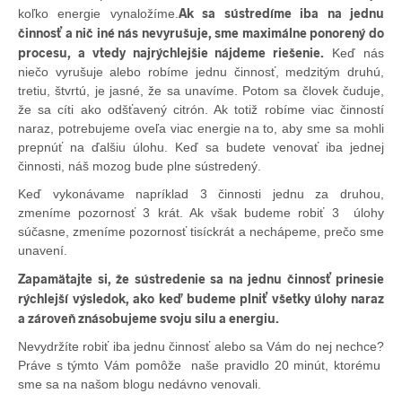
Ak sa sústredíme iba na jednu
koľko energie vynaložíme.
činnosť a nič iné nás nevyrušuje, sme maximálne ponorený do
procesu, a vtedy najrýchlejšie nájdeme riešenie.
Keď nás
niečo vyrušuje alebo robíme jednu činnosť, medzitým druhú,
tretiu, štvrtú, je jasné, že sa unavíme. Potom sa človek čuduje,
že sa cíti ako odšťavený citrón. Ak totiž robíme viac činností
naraz, potrebujeme oveľa viac energie na to, aby sme sa mohli
prepnúť na ďalšiu úlohu. Keď sa budete venovať iba jednej
činnosti, náš mozog bude plne sústredený.
Keď vykonávame napríklad 3 činnosti jednu za druhou,
zmeníme pozornosť 3 krát. Ak však budeme robiť 3 úlohy
súčasne, zmeníme pozornosť tisíckrát a nechápeme, prečo sme
unavení.
Zapamätajte si, že sústredenie sa na jednu činnosť prinesie
rýchlejší výsledok, ako keď budeme plniť všetky úlohy naraz
a zároveň znásobujeme svoju silu a energiu.
Nevydržíte robiť iba jednu činnosť alebo sa Vám do nej nechce?
Práve s týmto Vám pomôže naše pravidlo 20 minút, ktorému
sme sa na našom blogu nedávno venovali.