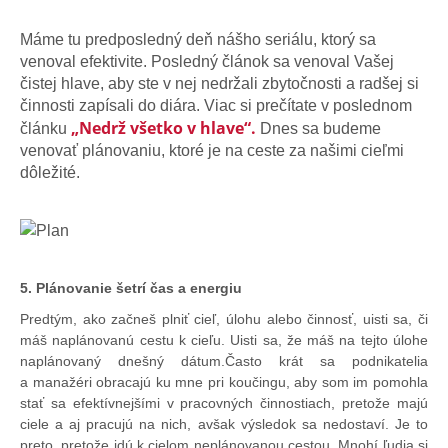
Máme tu predposledný deň nášho seriálu, ktorý sa
venoval efektivite. Posledný článok sa venoval Vašej
čistej hlave, aby ste v nej nedržali zbytočnosti a radšej si
činnosti zapísali do diára. Viac si prečítate v poslednom
„Nedrž všetko v hlave“.
článku
Dnes sa budeme
venovať plánovaniu, ktoré je na ceste za našimi cieľmi
dôležité.
5. Plánovanie šetrí čas a energiu
Predtým, ako začneš plniť cieľ, úlohu alebo činnosť, uisti sa, či
máš naplánovanú cestu k cieľu. Uisti sa, že máš na tejto úlohe
naplánovaný dnešný dátum.Často krát sa podnikatelia
a manažéri obracajú ku mne pri koučingu, aby som im pomohla
stať sa efektívnejšími v pracovných činnostiach, pretože majú
ciele a aj pracujú na nich, avšak výsledok sa nedostaví. Je to
preto, pretože idú k cielom neplánovanou cestou. Mnohí ľudia si