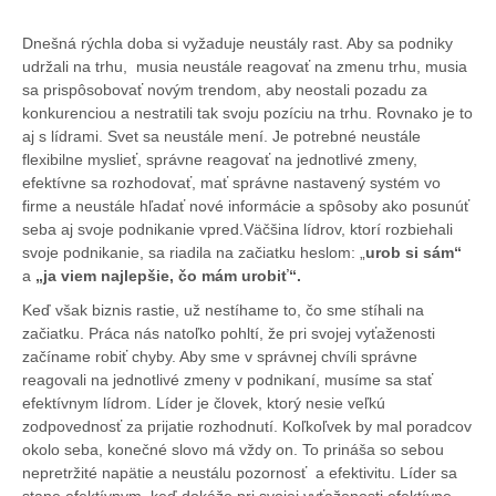
Dnešná rýchla doba si vyžaduje neustály rast. Aby sa podniky
udržali na trhu, musia neustále reagovať na zmenu trhu, musia
sa prispôsobovať novým trendom, aby neostali pozadu za
konkurenciou a nestratili tak svoju pozíciu na trhu. Rovnako je to
aj s lídrami. Svet sa neustále mení. Je potrebné neustále
flexibilne myslieť, správne reagovať na jednotlivé zmeny,
efektívne sa rozhodovať, mať správne nastavený systém vo
firme a neustále hľadať nové informácie a spôsoby ako posunúť
seba aj svoje podnikanie vpred.Väčšina lídrov, ktorí rozbiehali
svoje podnikanie, sa riadila na začiatku heslom: „
urob si sám“
a
„ja viem najlepšie, čo mám urobiť“.
Keď však biznis rastie, už nestíhame to, čo sme stíhali na
začiatku. Práca nás natoľko pohltí, že pri svojej vyťaženosti
začíname robiť chyby. Aby sme v správnej chvíli správne
reagovali na jednotlivé zmeny v podnikaní, musíme sa stať
efektívnym lídrom. Líder je človek, ktorý nesie veľkú
zodpovednosť za prijatie rozhodnutí. Koľkoľvek by mal poradcov
okolo seba, konečné slovo má vždy on. To prináša so sebou
nepretržité napätie a neustálu pozornosť a efektivitu. Líder sa
stane efektívnym, keď dokáže pri svojej vyťaženosti efektívne